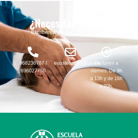
¿Necesitas ayuda?
Escríbenos y te sacamos de dudas
968236787 /
euosteopatia@um.es
De lunes a
696027750
viernes. De 9h
a 13h y de 16h
a 20h.