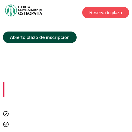
Reserva tu plaza
Abierto plazo de inscripción
Máster Universitario en
Osteopatía
El único Máster Oficial de Osteopatía
impartido
100% en un Hospital
.
Titulación Oficial Universidad de Murcia.
Puntúa en oposiciones y está acreditado a nivel global.